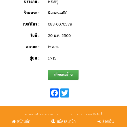
ประเภท :
พระกรุ
ร้านพระ :
นิคดอนเจดีย์
เบอร์โทร :
088-0070579
วันที่ :
20 ม.ค. 2566
สถานะ :
โทรถาม
ผู้ชม :
1,715
เยี่ยมชมร้าน
Facebook
Twitter
สุพรรณบุรี อมูเลท (Suphanburi Amulet) | สงวนลิขสิทธิ์
ข้อตกลงและเงื่อนไขการใช้งานเว็บไซต์
|
นโยบายการใช้คุกกี้
หน้าหลัก
สมัครสมาชิก
ล็อกอิน