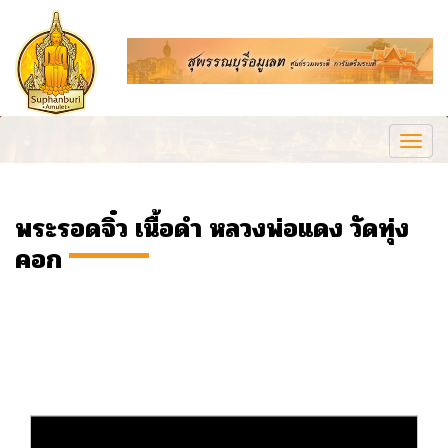
Togg
navi
พระรอดจิ๋ว เนื้อดำ หลวงพ่อแดง วัดทุ่ง
คอก