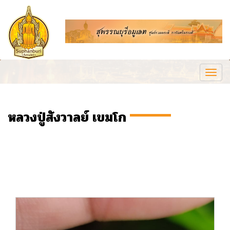
Togg
navi
หลวงปู่สังวาลย์ เขมโก