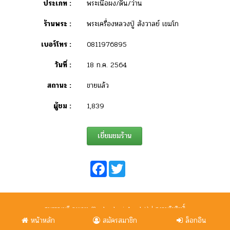
ประเภท :
พระเนื้อผง/ดิน/ว่าน
ร้านพระ :
พระเครื่องหลวงปู่ สังวาลย์ เขมโก
เบอร์โทร :
0811976895
วันที่ :
18 ก.ค. 2564
สถานะ :
ขายแล้ว
ผู้ชม :
1,839
เยี่ยมชมร้าน
Facebook
Twitter
สุพรรณบุรี อมูเลท (Suphanburi Amulet) | สงวนลิขสิทธิ์
ข้อตกลงและเงื่อนไขการใช้งานเว็บไซต์
|
นโยบายการใช้คุกกี้
หน้าหลัก
สมัครสมาชิก
ล็อกอิน