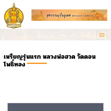
Togg
navi
เหรียญรุ่นแรก หลวงพ่อฮวด วัดดอน
โพธิ์ทอง