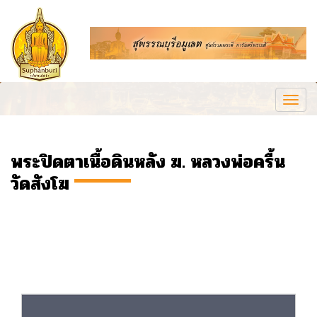
Togg
navi
พระปิดตาเนื้อดินหลัง ฆ. หลวงพ่อครื้น
วัดสังโฆ