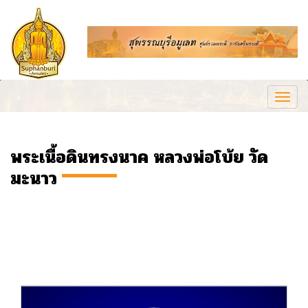
Togg
navi
พระเนื้อดินทรงนาค หลวงพ่อโบ้ย วัด
มะนาว