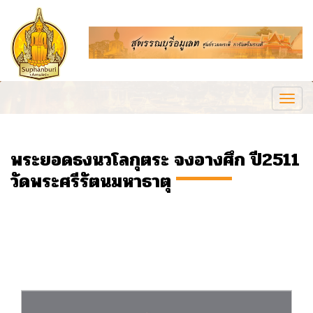
Togg
navi
พระยอดธงนวโลกุตระ จงอางศึก ปี2511
วัดพระศรีรัตนมหาธาตุ