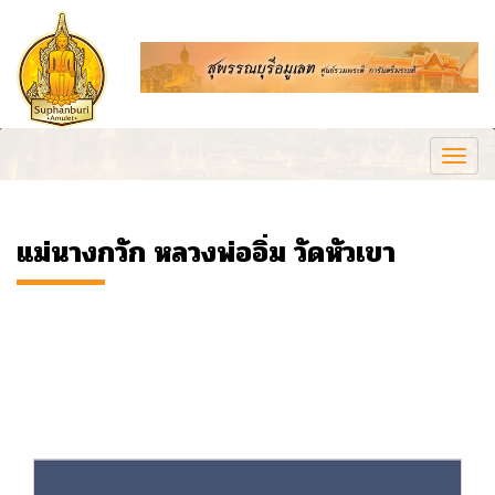
Togg
navi
แม่นางกวัก หลวงพ่ออิ่ม วัดหัวเขา