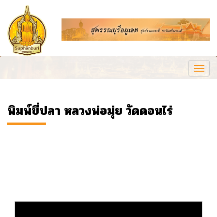
Togg
navi
พิมพ์ขี่ปลา หลวงพ่อมุ่ย วัดดอนไร่