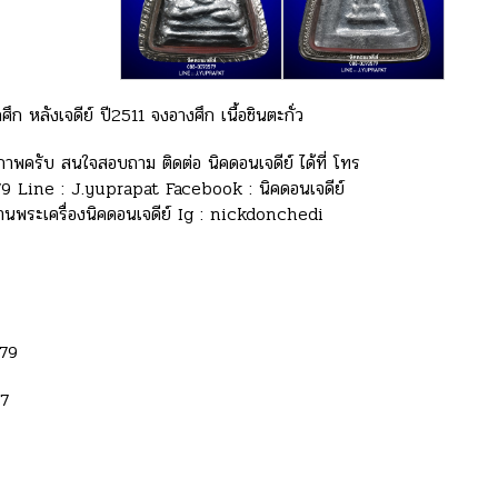
ึก หลังเจดีย์ ปี2511 จงอางศึก เนื้อชินตะกั่ว
าพครับ สนใจสอบถาม ติดต่อ นิคดอนเจดีย์ ได้ที่ โทร
 Line : J.yuprapat Facebook : นิคดอนเจดีย์
านพระเครื่องนิคดอนเจดีย์ Ig : nickdonchedi
79
67