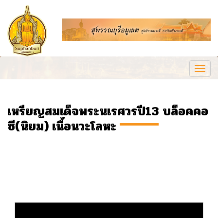
Togg
navi
เหรียญสมเด็จพระนเรศวรปี13 บล็อคคอ
ซี(นิยม) เนื้อนวะโลหะ