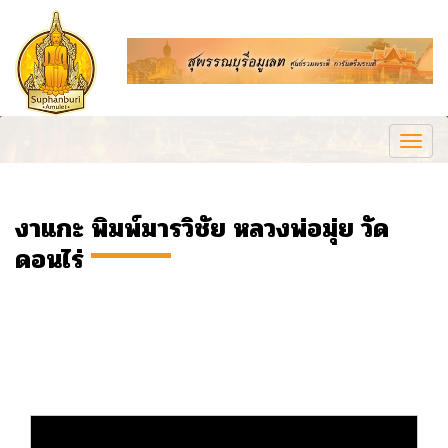
Togg
navi
งาแกะ พิมพ์มารวิชัย หลวงพ่อมุ่ย วัด
ดอนไร่