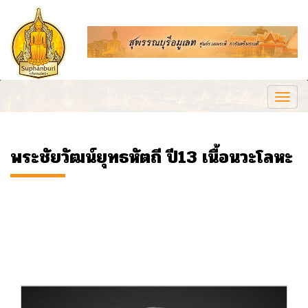
Togg
navi
พระชัยวัฒน์ยุทธหัตถี ปี13 เนื้อนวะโลหะ