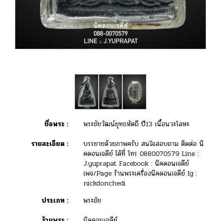
ชื่อพระ :
พระชัยวัฒน์ยุทธหัตถี ปี13 เนื้อนวะโลหะ
รายละเอียด :
บรรยายด้วยภาพครับ สนใจสอบถาม ติดต่อ นิ
คดอนเจดีย์ ได้ที่ โทร 0880070579 Line :
J.yuprapat Facebook : นิคดอนเจดีย์
เพจ/Page ร้านพระเครื่องนิคดอนเจดีย์ Ig :
nickdonchedi
ประเภท :
พระชัย
ร้านพระ :
นิคดอนเจดีย์