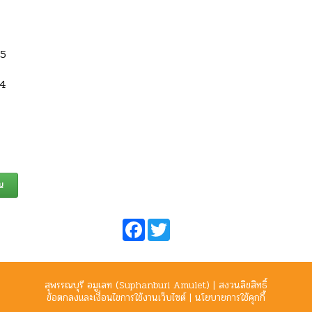
5
64
น
Facebook
Twitter
สุพรรณบุรี อมูเลท (Suphanburi Amulet) | สงวนลิขสิทธิ์
ข้อตกลงและเงื่อนไขการใช้งานเว็บไซต์
|
นโยบายการใช้คุกกี้