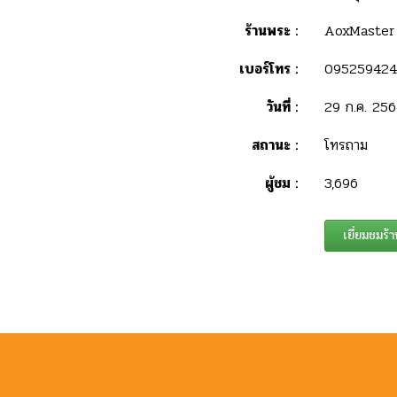
ร้านพระ :
AoxMaster
เบอร์โทร :
095259424
วันที่ :
29 ก.ค. 25
สถานะ :
โทรถาม
ผู้ชม :
3,696
เยี่ยมชมร้า