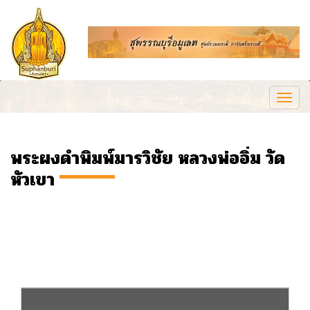
Togg
navi
พระผงดำพิมพ์มารวิชัย หลวงพ่ออิ่ม วัด
หัวเขา