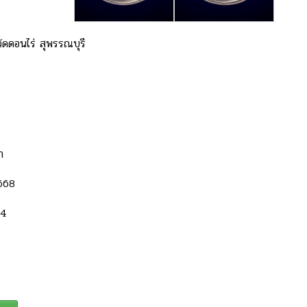
วัดดอนไร่ สุพรรณบุรี
า
668
64