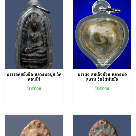
พระรอดแข้งขีด หลวงพ่อมุ่ย วัด
พระผง สมเด็จม้วน หลวงพ่อ
ดอนไร่
สงวน วัดไผ่พันมือ
โทรถาม
โทรถาม