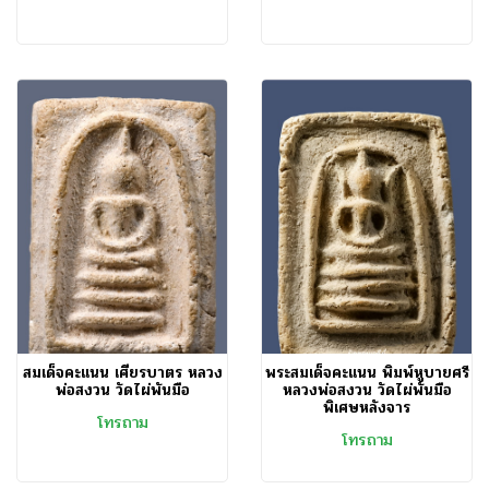
สมเด็จคะแนน เศียรบาตร หลวง
พระสมเด็จคะแนน พิมพ์หูบายศรี
พ่อสงวน วัดไผ่พันมือ
หลวงพ่อสงวน วัดไผ่พันมือ
พิเศษหลังจาร
โทรถาม
โทรถาม