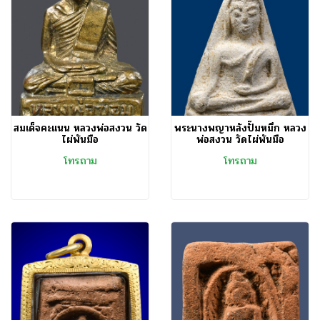
สมเด็จคะแนน หลวงพ่อสงวน วัด
พระนางพญาหลังปั๊มหมึก หลวง
ไผ่พันมือ
พ่อสงวน วัดไผ่พันมือ
โทรถาม
โทรถาม