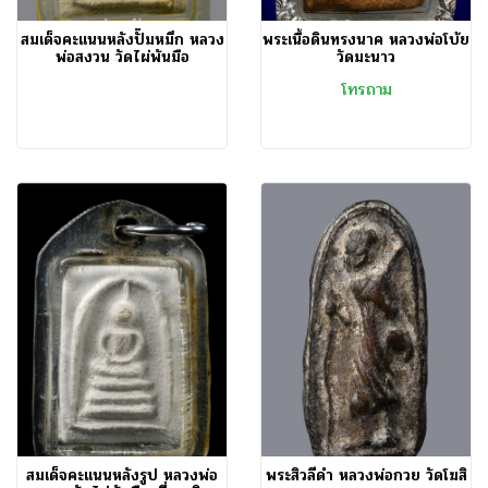
สมเด็จคะแนนหลังปั๊มหมึก หลวง
พระเนื้อดินทรงนาค หลวงพ่อโบ้ย
พ่อสงวน วัดไผ่พันมือ
วัดมะนาว
โทรถาม
สมเด็จคะแนนหลังรูป หลวงพ่อ
พระสิวลีดำ หลวงพ่อกวย วัดโฆสิ