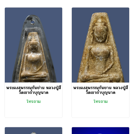
พระผงสุพรรณก้นย่าม หลวงปู่สี
พระผงสุพรรณก้นยาม หลวงปู่สี
วัดเขาถ้ำบุญนาค
วัดเขาถ้ำบุญนาค
โทรถาม
โทรถาม