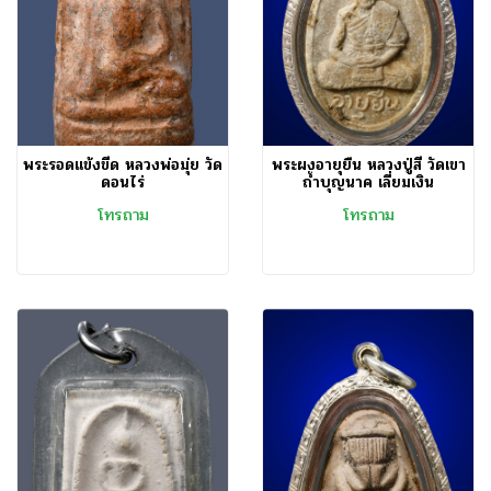
พระรอดแข้งขีด หลวงพ่อมุ่ย วัด
พระผงอายุยืน หลวงปู่สี วัดเขา
ดอนไร่
ถ้ำบุญนาค เลี่ยมเงิน
โทรถาม
โทรถาม