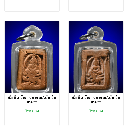
เนื้อดิน ขี่นก หลวงพ่อโบ้ย วัด
เนื้อดิน ขี่นก หลวงพ่อโบ้ย วัด
มะนาว
มะนาว
โทรถาม
โทรถาม