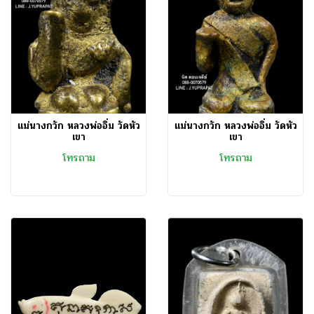
แม่นางกวัก หลวงพ่ออิ่ม วัดหัว
แม่นางกวัก หลวงพ่ออิ่ม วัดหัว
เขา
เขา
โทรถาม
โทรถาม