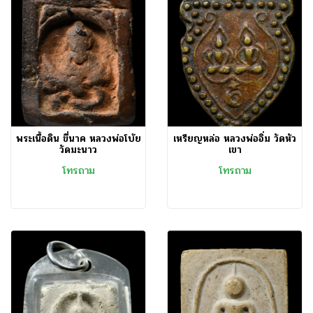
พระเนื้อดิน ขี่นาค หลวงพ่อโบ้ย
เหรียญหล่อ หลวงพ่ออิ่ม วัดหัว
วัดมะนาว
เขา
โทรถาม
โทรถาม